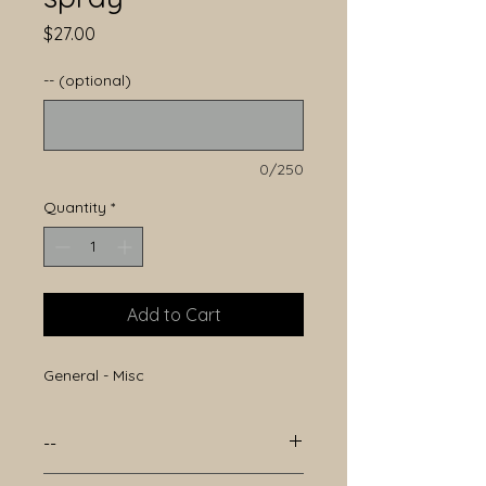
Price
$27.00
-- (optional)
0/250
Quantity
*
Add to Cart
General - Misc
--
--